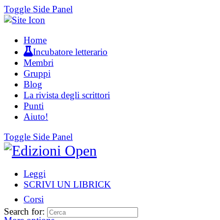
Toggle Side Panel
Home
Incubatore letterario
Membri
Gruppi
Blog
La rivista degli scrittori
Punti
Aiuto!
Toggle Side Panel
Leggi
SCRIVI UN LIBRICK
Corsi
Search for: