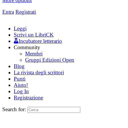
More options
Entra
Registrati
Leggi
Scrivi un LibriCK
Incubatore letterario
Community
Membri
Gruppi Edizioni Open
Blog
La rivista degli scrittori
Punti
Aiuto!
Log In
Registrazione
Search for: