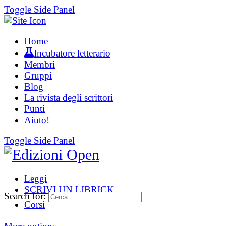
Toggle Side Panel
Home
Incubatore letterario
Membri
Gruppi
Blog
La rivista degli scrittori
Punti
Aiuto!
Toggle Side Panel
Leggi
SCRIVI UN LIBRICK
Search for:
Corsi