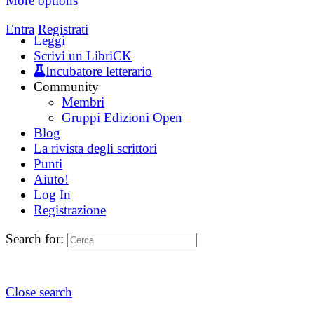
More options
Entra
Registrati
Leggi
Scrivi un LibriCK
Incubatore letterario
Community
Membri
Gruppi Edizioni Open
Blog
La rivista degli scrittori
Punti
Aiuto!
Log In
Registrazione
Search for:
Close search