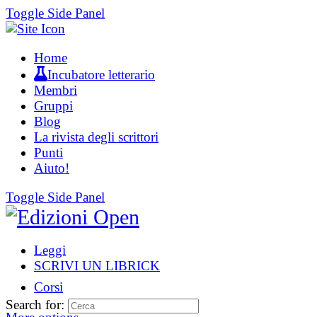
Toggle Side Panel
Home
Incubatore letterario
Membri
Gruppi
Blog
La rivista degli scrittori
Punti
Aiuto!
Toggle Side Panel
Leggi
SCRIVI UN LIBRICK
Corsi
Search for: