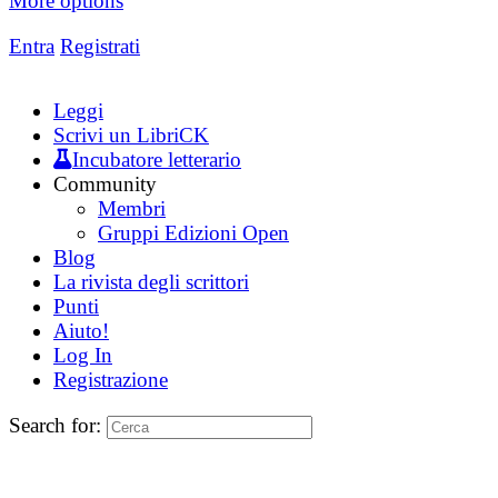
More options
Entra
Registrati
Leggi
Scrivi un LibriCK
Incubatore letterario
Community
Membri
Gruppi Edizioni Open
Blog
La rivista degli scrittori
Punti
Aiuto!
Log In
Registrazione
Search for: