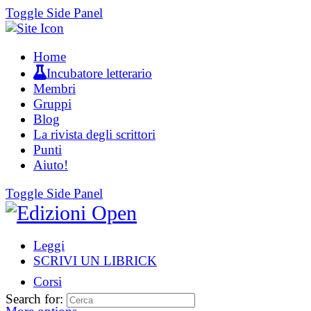
Toggle Side Panel
Home
Incubatore letterario
Membri
Gruppi
Blog
La rivista degli scrittori
Punti
Aiuto!
Toggle Side Panel
Leggi
SCRIVI UN LIBRICK
Corsi
Search for: