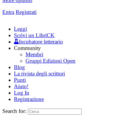
More options
Entra
Registrati
Leggi
Scrivi un LibriCK
Incubatore letterario
Community
Membri
Gruppi Edizioni Open
Blog
La rivista degli scrittori
Punti
Aiuto!
Log In
Registrazione
Search for: