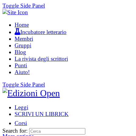
Toggle Side Panel
Home
Incubatore letterario
Membri
Gruppi
Blog
La rivista degli scrittori
Punti
Aiuto!
Toggle Side Panel
Leggi
SCRIVI UN LIBRICK
Corsi
Search for: