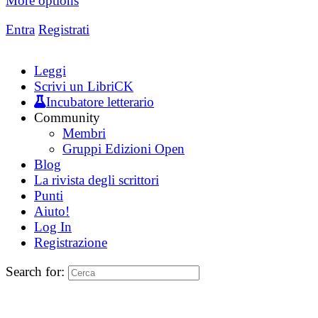
More options
Entra
Registrati
Leggi
Scrivi un LibriCK
Incubatore letterario
Community
Membri
Gruppi Edizioni Open
Blog
La rivista degli scrittori
Punti
Aiuto!
Log In
Registrazione
Search for: