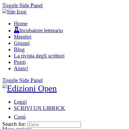
Toggle Side Panel
Home
Incubatore letterario
Membri
Gruppi
Blog
La rivista degli scrittori
Punti
Aiuto!
Toggle Side Panel
Leggi
SCRIVI UN LIBRICK
Corsi
Search for: