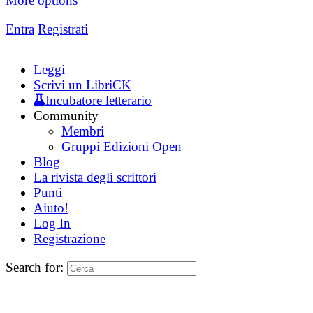
More options
Entra
Registrati
Leggi
Scrivi un LibriCK
Incubatore letterario
Community
Membri
Gruppi Edizioni Open
Blog
La rivista degli scrittori
Punti
Aiuto!
Log In
Registrazione
Search for: