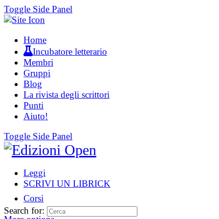
Toggle Side Panel
Home
Incubatore letterario
Membri
Gruppi
Blog
La rivista degli scrittori
Punti
Aiuto!
Toggle Side Panel
Leggi
SCRIVI UN LIBRICK
Corsi
Search for: