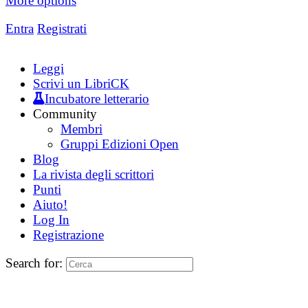
More options
Entra
Registrati
Leggi
Scrivi un LibriCK
Incubatore letterario
Community
Membri
Gruppi Edizioni Open
Blog
La rivista degli scrittori
Punti
Aiuto!
Log In
Registrazione
Search for: