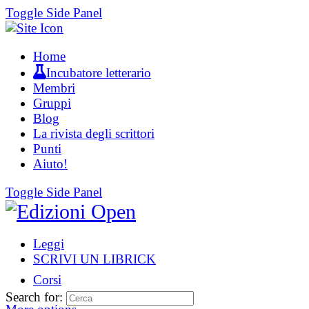
Toggle Side Panel
Home
Incubatore letterario
Membri
Gruppi
Blog
La rivista degli scrittori
Punti
Aiuto!
Toggle Side Panel
Leggi
SCRIVI UN LIBRICK
Corsi
Search for: