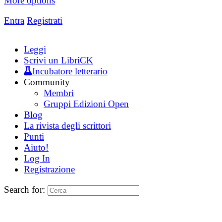
More options
Entra
Registrati
Leggi
Scrivi un LibriCK
Incubatore letterario
Community
Membri
Gruppi Edizioni Open
Blog
La rivista degli scrittori
Punti
Aiuto!
Log In
Registrazione
Search for: