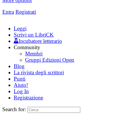
More options
Entra
Registrati
Leggi
Scrivi un LibriCK
Incubatore letterario
Community
Membri
Gruppi Edizioni Open
Blog
La rivista degli scrittori
Punti
Aiuto!
Log In
Registrazione
Search for: