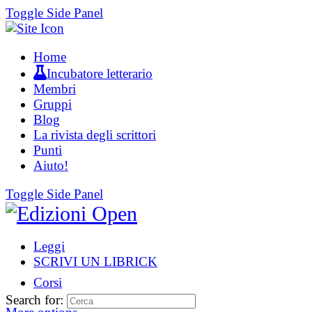
Toggle Side Panel
Home
Incubatore letterario
Membri
Gruppi
Blog
La rivista degli scrittori
Punti
Aiuto!
Toggle Side Panel
Leggi
SCRIVI UN LIBRICK
Corsi
Search for: