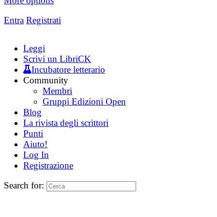
More options
Entra
Registrati
Leggi
Scrivi un LibriCK
Incubatore letterario
Community
Membri
Gruppi Edizioni Open
Blog
La rivista degli scrittori
Punti
Aiuto!
Log In
Registrazione
Search for: