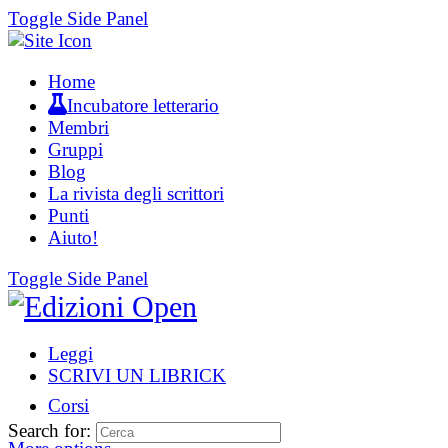
Toggle Side Panel
Home
Incubatore letterario
Membri
Gruppi
Blog
La rivista degli scrittori
Punti
Aiuto!
Toggle Side Panel
Leggi
SCRIVI UN LIBRICK
Corsi
Search for: