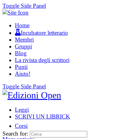
Toggle Side Panel
Home
Incubatore letterario
Membri
Gruppi
Blog
La rivista degli scrittori
Punti
Aiuto!
Toggle Side Panel
Leggi
SCRIVI UN LIBRICK
Corsi
Search for: