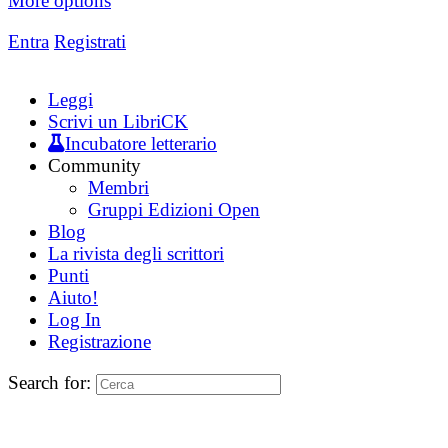
More options
Entra
Registrati
Leggi
Scrivi un LibriCK
Incubatore letterario
Community
Membri
Gruppi Edizioni Open
Blog
La rivista degli scrittori
Punti
Aiuto!
Log In
Registrazione
Search for: