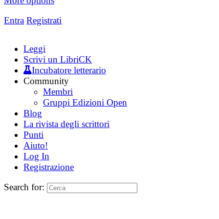
More options
Entra
Registrati
Leggi
Scrivi un LibriCK
Incubatore letterario
Community
Membri
Gruppi Edizioni Open
Blog
La rivista degli scrittori
Punti
Aiuto!
Log In
Registrazione
Search for: