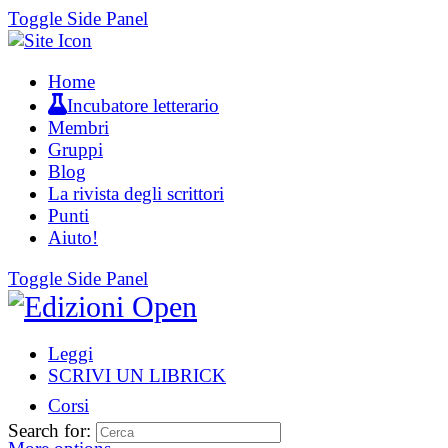
Toggle Side Panel
Home
Incubatore letterario
Membri
Gruppi
Blog
La rivista degli scrittori
Punti
Aiuto!
Toggle Side Panel
Leggi
SCRIVI UN LIBRICK
Corsi
Search for: