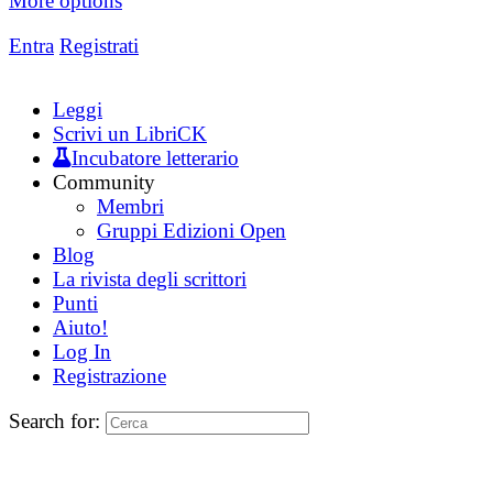
More options
Entra
Registrati
Leggi
Scrivi un LibriCK
Incubatore letterario
Community
Membri
Gruppi Edizioni Open
Blog
La rivista degli scrittori
Punti
Aiuto!
Log In
Registrazione
Search for: