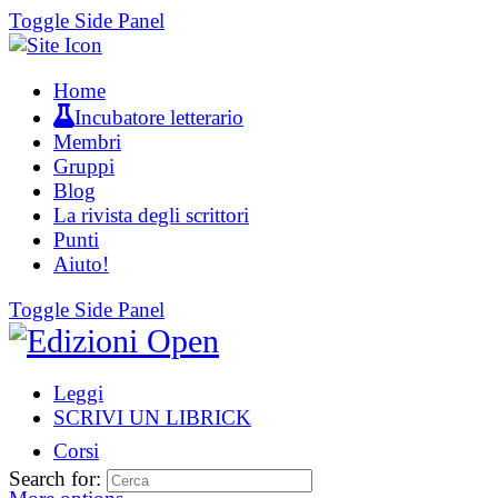
Toggle Side Panel
Home
Incubatore letterario
Membri
Gruppi
Blog
La rivista degli scrittori
Punti
Aiuto!
Toggle Side Panel
Leggi
SCRIVI UN LIBRICK
Corsi
Search for: