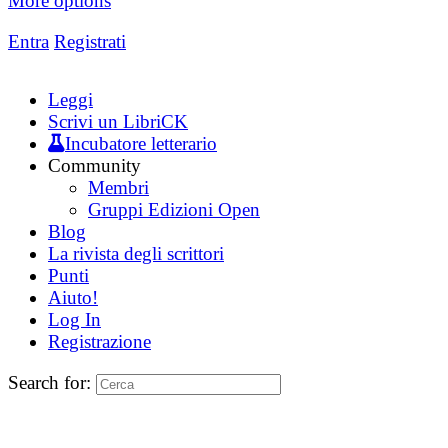
More options
Entra
Registrati
Leggi
Scrivi un LibriCK
Incubatore letterario
Community
Membri
Gruppi Edizioni Open
Blog
La rivista degli scrittori
Punti
Aiuto!
Log In
Registrazione
Search for: