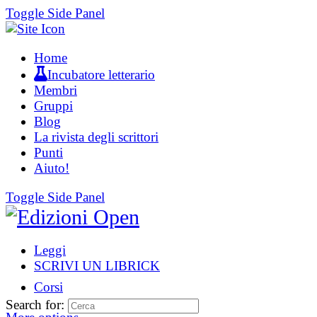
Toggle Side Panel
Home
Incubatore letterario
Membri
Gruppi
Blog
La rivista degli scrittori
Punti
Aiuto!
Toggle Side Panel
Leggi
SCRIVI UN LIBRICK
Corsi
Search for: