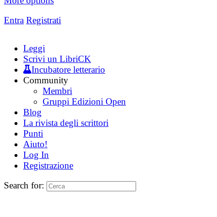
More options
Entra
Registrati
Leggi
Scrivi un LibriCK
Incubatore letterario
Community
Membri
Gruppi Edizioni Open
Blog
La rivista degli scrittori
Punti
Aiuto!
Log In
Registrazione
Search for: