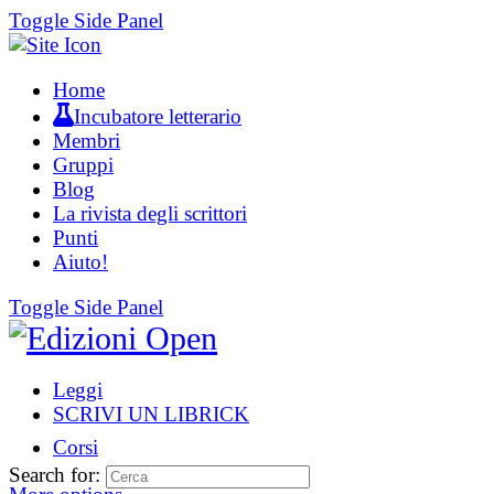
Toggle Side Panel
Home
Incubatore letterario
Membri
Gruppi
Blog
La rivista degli scrittori
Punti
Aiuto!
Toggle Side Panel
Leggi
SCRIVI UN LIBRICK
Corsi
Search for: