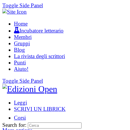
Toggle Side Panel
Home
Incubatore letterario
Membri
Gruppi
Blog
La rivista degli scrittori
Punti
Aiuto!
Toggle Side Panel
Leggi
SCRIVI UN LIBRICK
Corsi
Search for: