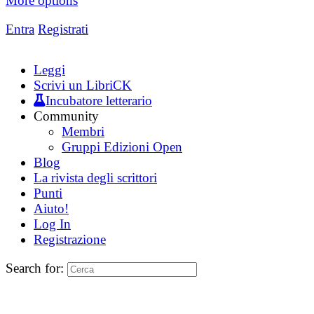
More options
Entra
Registrati
Leggi
Scrivi un LibriCK
Incubatore letterario
Community
Membri
Gruppi Edizioni Open
Blog
La rivista degli scrittori
Punti
Aiuto!
Log In
Registrazione
Search for: