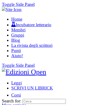
Toggle Side Panel
Home
Incubatore letterario
Membri
Gruppi
Blog
La rivista degli scrittori
Punti
Aiuto!
Toggle Side Panel
Leggi
SCRIVI UN LIBRICK
Corsi
Search for: