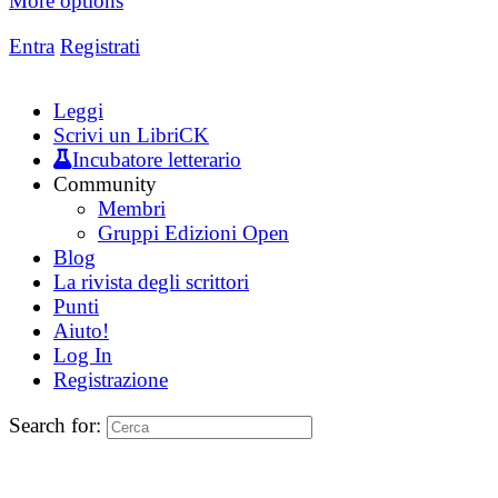
More options
Entra
Registrati
Leggi
Scrivi un LibriCK
Incubatore letterario
Community
Membri
Gruppi Edizioni Open
Blog
La rivista degli scrittori
Punti
Aiuto!
Log In
Registrazione
Search for: