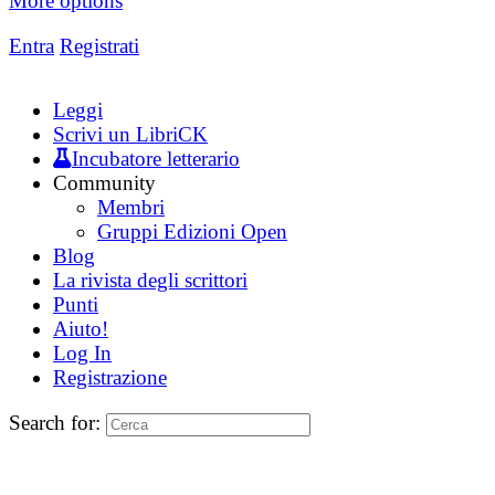
More options
Entra
Registrati
Leggi
Scrivi un LibriCK
Incubatore letterario
Community
Membri
Gruppi Edizioni Open
Blog
La rivista degli scrittori
Punti
Aiuto!
Log In
Registrazione
Search for: