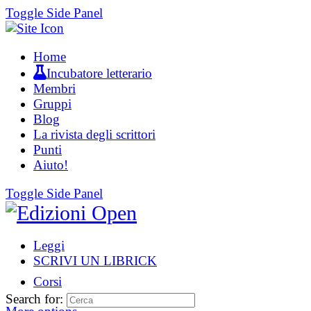
Toggle Side Panel
Home
Incubatore letterario
Membri
Gruppi
Blog
La rivista degli scrittori
Punti
Aiuto!
Toggle Side Panel
Leggi
SCRIVI UN LIBRICK
Corsi
Search for: