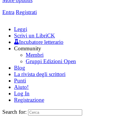
More options
Entra
Registrati
Leggi
Scrivi un LibriCK
Incubatore letterario
Community
Membri
Gruppi Edizioni Open
Blog
La rivista degli scrittori
Punti
Aiuto!
Log In
Registrazione
Search for: