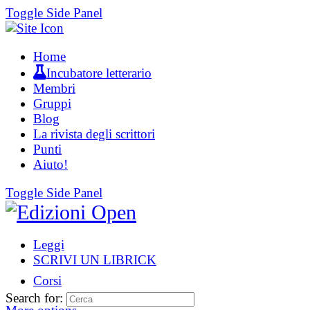
Toggle Side Panel
Home
Incubatore letterario
Membri
Gruppi
Blog
La rivista degli scrittori
Punti
Aiuto!
Toggle Side Panel
Leggi
SCRIVI UN LIBRICK
Corsi
Search for: