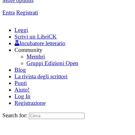
More options
Entra
Registrati
Leggi
Scrivi un LibriCK
Incubatore letterario
Community
Membri
Gruppi Edizioni Open
Blog
La rivista degli scrittori
Punti
Aiuto!
Log In
Registrazione
Search for: