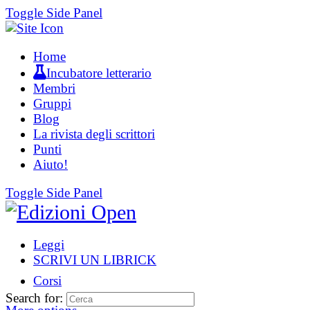
Toggle Side Panel
Home
Incubatore letterario
Membri
Gruppi
Blog
La rivista degli scrittori
Punti
Aiuto!
Toggle Side Panel
Leggi
SCRIVI UN LIBRICK
Corsi
Search for: