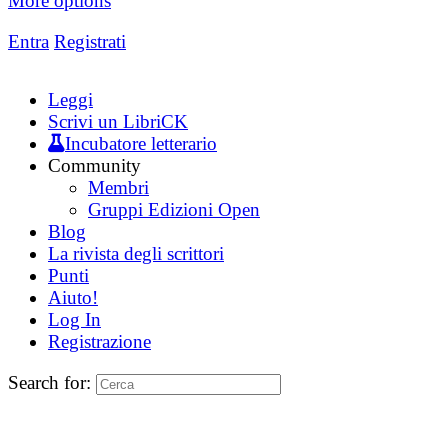
More options
Entra
Registrati
Leggi
Scrivi un LibriCK
Incubatore letterario
Community
Membri
Gruppi Edizioni Open
Blog
La rivista degli scrittori
Punti
Aiuto!
Log In
Registrazione
Search for: