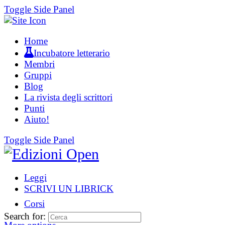
Toggle Side Panel
Home
Incubatore letterario
Membri
Gruppi
Blog
La rivista degli scrittori
Punti
Aiuto!
Toggle Side Panel
Leggi
SCRIVI UN LIBRICK
Corsi
Search for: