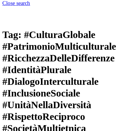
Close search
Tag:
#CulturaGlobale
#PatrimonioMulticulturale
#RicchezzaDelleDifferenze
#IdentitàPlurale
#DialogoInterculturale
#InclusioneSociale
#UnitàNellaDiversità
#RispettoReciproco
#SocietàMultietnica