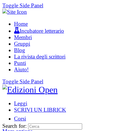
Toggle Side Panel
Home
Incubatore letterario
Membri
Gruppi
Blog
La rivista degli scrittori
Punti
Aiuto!
Toggle Side Panel
Leggi
SCRIVI UN LIBRICK
Corsi
Search for: