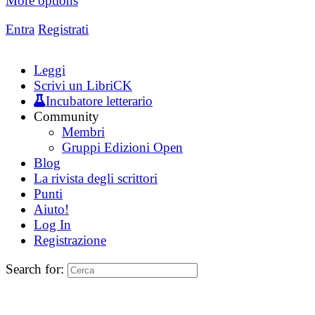
More options
Entra
Registrati
Leggi
Scrivi un LibriCK
Incubatore letterario
Community
Membri
Gruppi Edizioni Open
Blog
La rivista degli scrittori
Punti
Aiuto!
Log In
Registrazione
Search for: