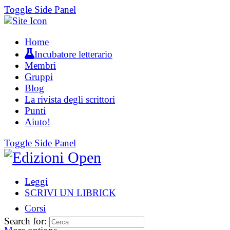
Toggle Side Panel
Home
Incubatore letterario
Membri
Gruppi
Blog
La rivista degli scrittori
Punti
Aiuto!
Toggle Side Panel
Leggi
SCRIVI UN LIBRICK
Corsi
Search for: