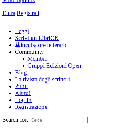
More options
Entra
Registrati
Leggi
Scrivi un LibriCK
Incubatore letterario
Community
Membri
Gruppi Edizioni Open
Blog
La rivista degli scrittori
Punti
Aiuto!
Log In
Registrazione
Search for: