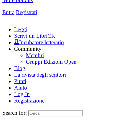
More options
Entra
Registrati
Leggi
Scrivi un LibriCK
Incubatore letterario
Community
Membri
Gruppi Edizioni Open
Blog
La rivista degli scrittori
Punti
Aiuto!
Log In
Registrazione
Search for: