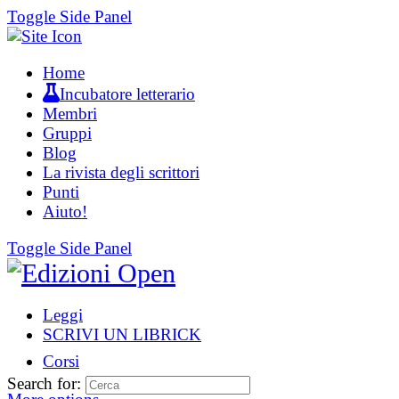
Toggle Side Panel
Home
Incubatore letterario
Membri
Gruppi
Blog
La rivista degli scrittori
Punti
Aiuto!
Toggle Side Panel
Leggi
SCRIVI UN LIBRICK
Corsi
Search for: