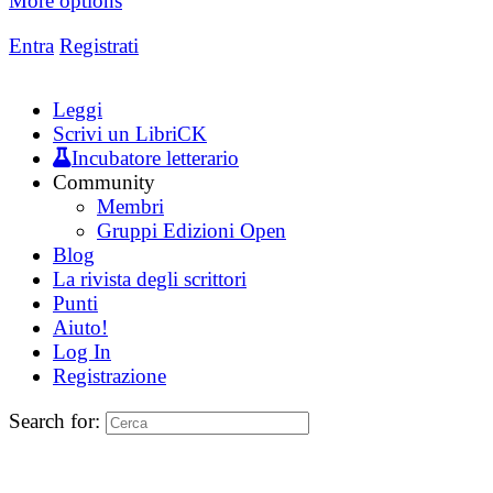
More options
Entra
Registrati
Leggi
Scrivi un LibriCK
Incubatore letterario
Community
Membri
Gruppi Edizioni Open
Blog
La rivista degli scrittori
Punti
Aiuto!
Log In
Registrazione
Search for: