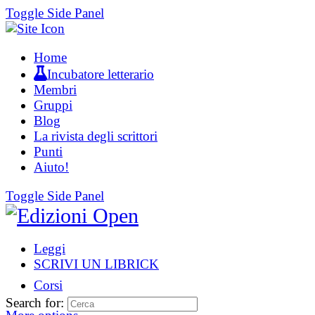
Toggle Side Panel
Home
Incubatore letterario
Membri
Gruppi
Blog
La rivista degli scrittori
Punti
Aiuto!
Toggle Side Panel
Leggi
SCRIVI UN LIBRICK
Corsi
Search for: