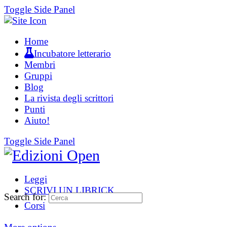
Toggle Side Panel
Home
Incubatore letterario
Membri
Gruppi
Blog
La rivista degli scrittori
Punti
Aiuto!
Toggle Side Panel
Leggi
SCRIVI UN LIBRICK
Search for:
Corsi