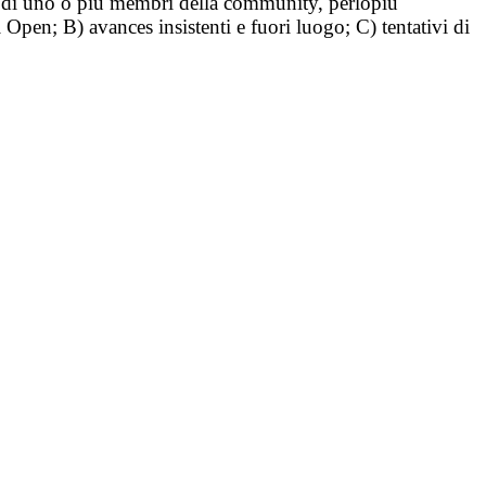
tà di uno o più membri della community, perlopiù
i Open; B) avances insistenti e fuori luogo; C) tentativi di