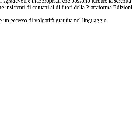
i sgradevoli e inappropriati che possono turbare la sereni
 insistenti di contatti al di fuori della Piattaforma Edizion
e un eccesso di volgarità gratuita nel linguaggio.