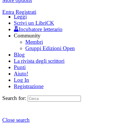
More options
Entra
Registrati
Leggi
Scrivi un LibriCK
Incubatore letterario
Community
Membri
Gruppi Edizioni Open
Blog
La rivista degli scrittori
Punti
Aiuto!
Log In
Registrazione
Search for:
Close search