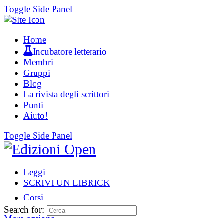
Toggle Side Panel
Home
Incubatore letterario
Membri
Gruppi
Blog
La rivista degli scrittori
Punti
Aiuto!
Toggle Side Panel
Leggi
SCRIVI UN LIBRICK
Corsi
Search for: