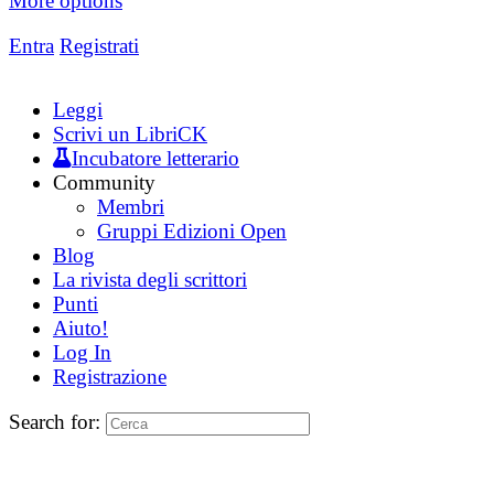
More options
Entra
Registrati
Leggi
Scrivi un LibriCK
Incubatore letterario
Community
Membri
Gruppi Edizioni Open
Blog
La rivista degli scrittori
Punti
Aiuto!
Log In
Registrazione
Search for: