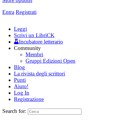
More options
Entra
Registrati
Leggi
Scrivi un LibriCK
Incubatore letterario
Community
Membri
Gruppi Edizioni Open
Blog
La rivista degli scrittori
Punti
Aiuto!
Log In
Registrazione
Search for: