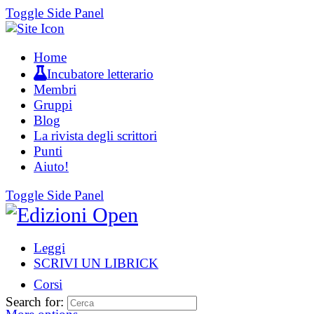
Toggle Side Panel
Home
Incubatore letterario
Membri
Gruppi
Blog
La rivista degli scrittori
Punti
Aiuto!
Toggle Side Panel
Leggi
SCRIVI UN LIBRICK
Corsi
Search for: