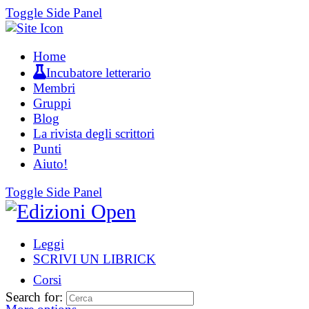
Toggle Side Panel
Home
Incubatore letterario
Membri
Gruppi
Blog
La rivista degli scrittori
Punti
Aiuto!
Toggle Side Panel
Leggi
SCRIVI UN LIBRICK
Corsi
Search for: