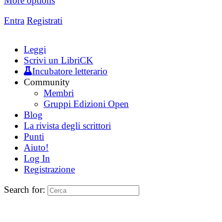
More options
Entra
Registrati
Leggi
Scrivi un LibriCK
Incubatore letterario
Community
Membri
Gruppi Edizioni Open
Blog
La rivista degli scrittori
Punti
Aiuto!
Log In
Registrazione
Search for: