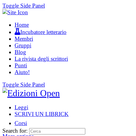
Toggle Side Panel
Home
Incubatore letterario
Membri
Gruppi
Blog
La rivista degli scrittori
Punti
Aiuto!
Toggle Side Panel
Leggi
SCRIVI UN LIBRICK
Corsi
Search for: