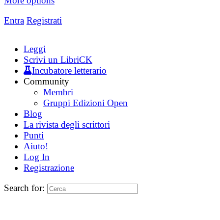
More options
Entra
Registrati
Leggi
Scrivi un LibriCK
Incubatore letterario
Community
Membri
Gruppi Edizioni Open
Blog
La rivista degli scrittori
Punti
Aiuto!
Log In
Registrazione
Search for: