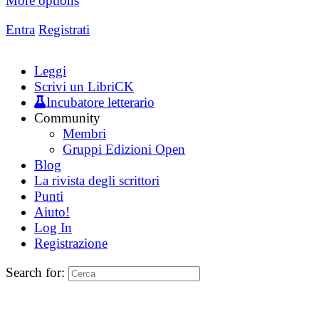
More options
Entra
Registrati
Leggi
Scrivi un LibriCK
Incubatore letterario
Community
Membri
Gruppi Edizioni Open
Blog
La rivista degli scrittori
Punti
Aiuto!
Log In
Registrazione
Search for: