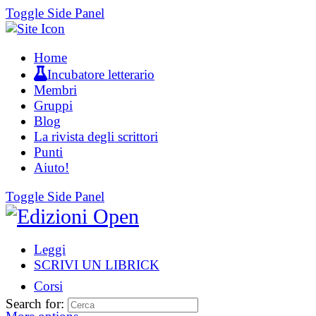
Toggle Side Panel
Home
Incubatore letterario
Membri
Gruppi
Blog
La rivista degli scrittori
Punti
Aiuto!
Toggle Side Panel
Leggi
SCRIVI UN LIBRICK
Corsi
Search for: