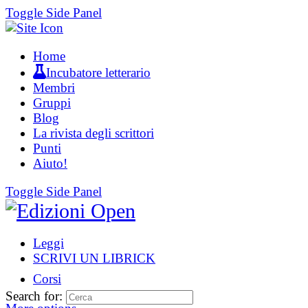
Toggle Side Panel
Home
Incubatore letterario
Membri
Gruppi
Blog
La rivista degli scrittori
Punti
Aiuto!
Toggle Side Panel
Leggi
SCRIVI UN LIBRICK
Corsi
Search for: