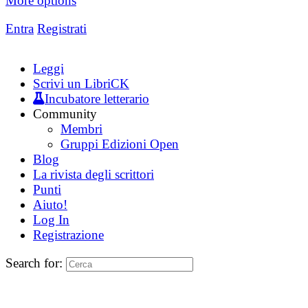
More options
Entra
Registrati
Leggi
Scrivi un LibriCK
Incubatore letterario
Community
Membri
Gruppi Edizioni Open
Blog
La rivista degli scrittori
Punti
Aiuto!
Log In
Registrazione
Search for: