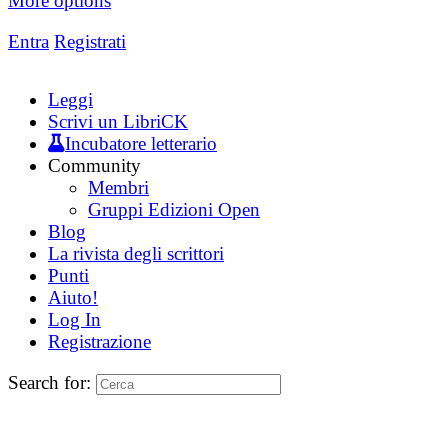
More options
Entra
Registrati
Leggi
Scrivi un LibriCK
Incubatore letterario
Community
Membri
Gruppi Edizioni Open
Blog
La rivista degli scrittori
Punti
Aiuto!
Log In
Registrazione
Search for: