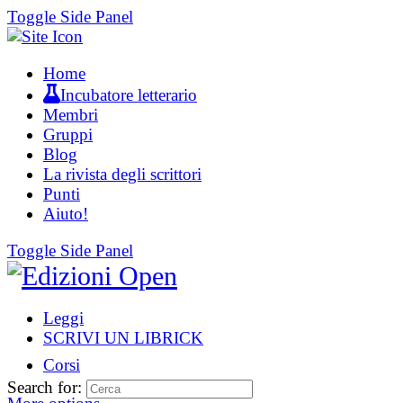
Toggle Side Panel
Home
Incubatore letterario
Membri
Gruppi
Blog
La rivista degli scrittori
Punti
Aiuto!
Toggle Side Panel
Leggi
SCRIVI UN LIBRICK
Corsi
Search for: