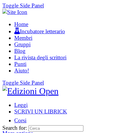
Toggle Side Panel
Home
Incubatore letterario
Membri
Gruppi
Blog
La rivista degli scrittori
Punti
Aiuto!
Toggle Side Panel
Leggi
SCRIVI UN LIBRICK
Corsi
Search for: