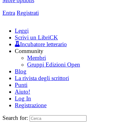
More options
Entra
Registrati
Leggi
Scrivi un LibriCK
Incubatore letterario
Community
Membri
Gruppi Edizioni Open
Blog
La rivista degli scrittori
Punti
Aiuto!
Log In
Registrazione
Search for: