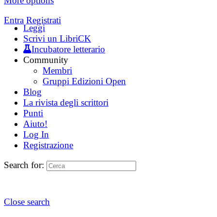
More options
Entra
Registrati
Leggi
Scrivi un LibriCK
Incubatore letterario
Community
Membri
Gruppi Edizioni Open
Blog
La rivista degli scrittori
Punti
Aiuto!
Log In
Registrazione
Search for:
Close search