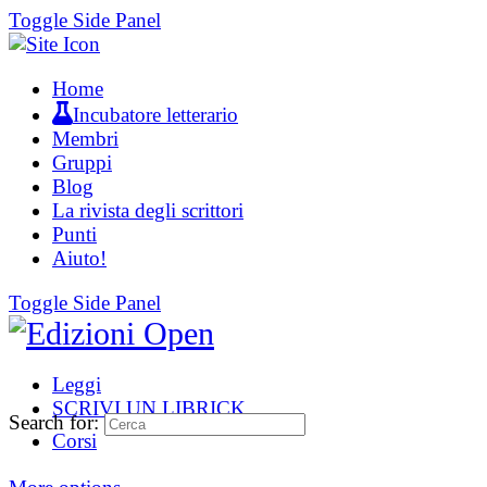
Toggle Side Panel
Home
Incubatore letterario
Membri
Gruppi
Blog
La rivista degli scrittori
Punti
Aiuto!
Toggle Side Panel
Leggi
SCRIVI UN LIBRICK
Search for:
Corsi