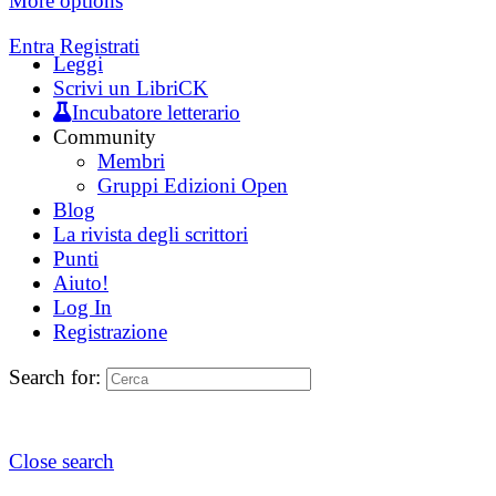
More options
Entra
Registrati
Leggi
Scrivi un LibriCK
Incubatore letterario
Community
Membri
Gruppi Edizioni Open
Blog
La rivista degli scrittori
Punti
Aiuto!
Log In
Registrazione
Search for:
Close search