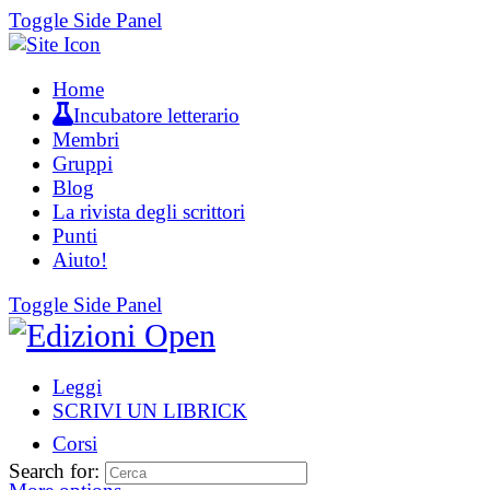
Toggle Side Panel
Home
Incubatore letterario
Membri
Gruppi
Blog
La rivista degli scrittori
Punti
Aiuto!
Toggle Side Panel
Leggi
SCRIVI UN LIBRICK
Corsi
Search for: