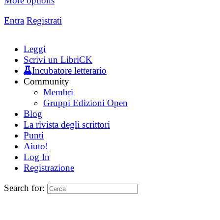
More options
Entra
Registrati
Leggi
Scrivi un LibriCK
Incubatore letterario
Community
Membri
Gruppi Edizioni Open
Blog
La rivista degli scrittori
Punti
Aiuto!
Log In
Registrazione
Search for: