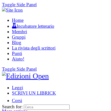
Toggle Side Panel
Home
Incubatore letterario
Membri
Gruppi
Blog
La rivista degli scrittori
Punti
Aiuto!
Toggle Side Panel
Leggi
SCRIVI UN LIBRICK
Corsi
Search for: