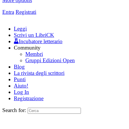
More options
Entra
Registrati
Leggi
Scrivi un LibriCK
Incubatore letterario
Community
Membri
Gruppi Edizioni Open
Blog
La rivista degli scrittori
Punti
Aiuto!
Log In
Registrazione
Search for: