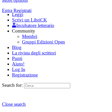
More options
Entra
Registrati
Leggi
Scrivi un LibriCK
Incubatore letterario
Community
Membri
Gruppi Edizioni Open
Blog
La rivista degli scrittori
Punti
Aiuto!
Log In
Registrazione
Search for:
Close search