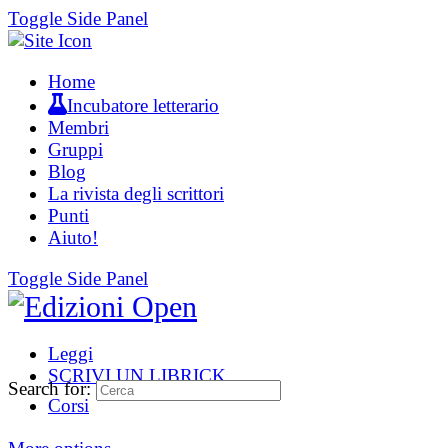
Toggle Side Panel
Home
Incubatore letterario
Membri
Gruppi
Blog
La rivista degli scrittori
Punti
Aiuto!
Toggle Side Panel
Leggi
SCRIVI UN LIBRICK
Search for:
Corsi