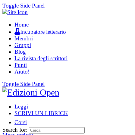
Toggle Side Panel
Home
Incubatore letterario
Membri
Gruppi
Blog
La rivista degli scrittori
Punti
Aiuto!
Toggle Side Panel
Leggi
SCRIVI UN LIBRICK
Corsi
Search for: