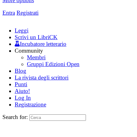
More options
Entra
Registrati
Leggi
Scrivi un LibriCK
Incubatore letterario
Community
Membri
Gruppi Edizioni Open
Blog
La rivista degli scrittori
Punti
Aiuto!
Log In
Registrazione
Search for: