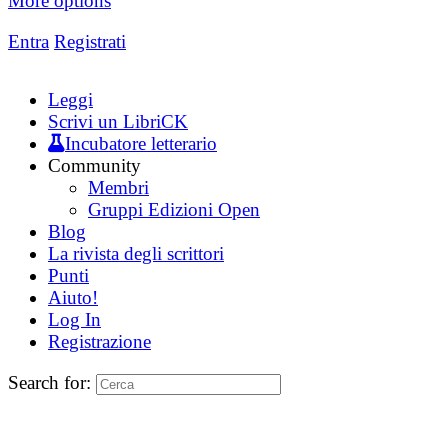
More options
Entra
Registrati
Leggi
Scrivi un LibriCK
Incubatore letterario
Community
Membri
Gruppi Edizioni Open
Blog
La rivista degli scrittori
Punti
Aiuto!
Log In
Registrazione
Search for: