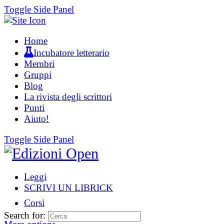
Toggle Side Panel
Home
Incubatore letterario
Membri
Gruppi
Blog
La rivista degli scrittori
Punti
Aiuto!
Toggle Side Panel
Leggi
SCRIVI UN LIBRICK
Corsi
Search for: