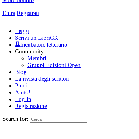
More options
Entra
Registrati
Leggi
Scrivi un LibriCK
Incubatore letterario
Community
Membri
Gruppi Edizioni Open
Blog
La rivista degli scrittori
Punti
Aiuto!
Log In
Registrazione
Search for: