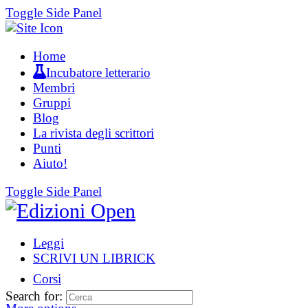
Toggle Side Panel
Home
Incubatore letterario
Membri
Gruppi
Blog
La rivista degli scrittori
Punti
Aiuto!
Toggle Side Panel
Leggi
SCRIVI UN LIBRICK
Corsi
Search for: