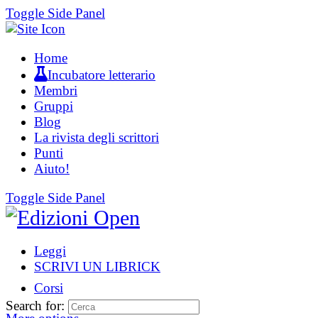
Toggle Side Panel
Home
Incubatore letterario
Membri
Gruppi
Blog
La rivista degli scrittori
Punti
Aiuto!
Toggle Side Panel
Leggi
SCRIVI UN LIBRICK
Corsi
Search for: