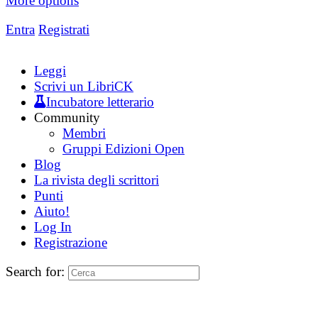
More options
Entra
Registrati
Leggi
Scrivi un LibriCK
Incubatore letterario
Community
Membri
Gruppi Edizioni Open
Blog
La rivista degli scrittori
Punti
Aiuto!
Log In
Registrazione
Search for: