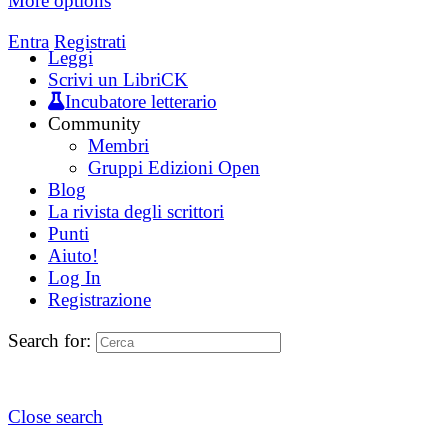
More options
Entra
Registrati
Leggi
Scrivi un LibriCK
Incubatore letterario
Community
Membri
Gruppi Edizioni Open
Blog
La rivista degli scrittori
Punti
Aiuto!
Log In
Registrazione
Search for:
Close search