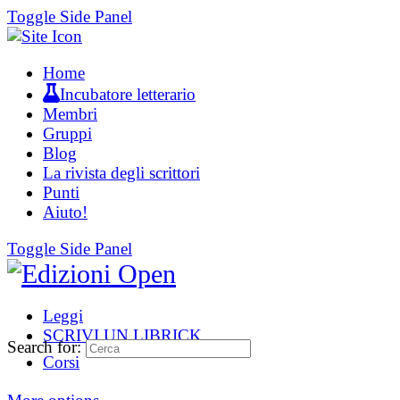
Toggle Side Panel
Home
Incubatore letterario
Membri
Gruppi
Blog
La rivista degli scrittori
Punti
Aiuto!
Toggle Side Panel
Leggi
SCRIVI UN LIBRICK
Search for:
Corsi