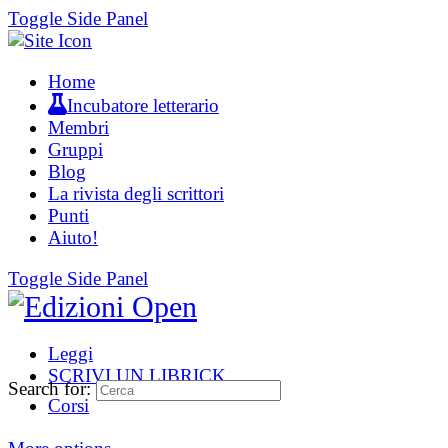
Toggle Side Panel
Home
Incubatore letterario
Membri
Gruppi
Blog
La rivista degli scrittori
Punti
Aiuto!
Toggle Side Panel
Leggi
SCRIVI UN LIBRICK
Search for:
Corsi