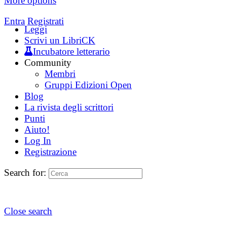
More options
Entra
Registrati
Leggi
Scrivi un LibriCK
Incubatore letterario
Community
Membri
Gruppi Edizioni Open
Blog
La rivista degli scrittori
Punti
Aiuto!
Log In
Registrazione
Search for:
Close search