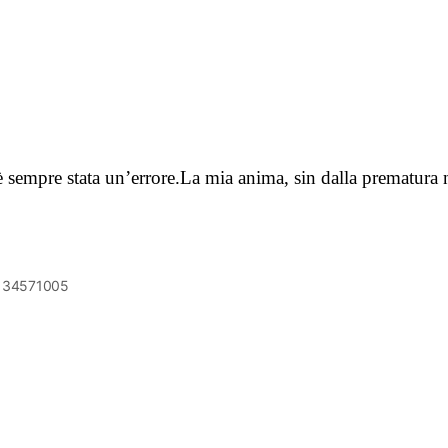
a è sempre stata un’errore.La mia anima, sin dalla prematur
6134571005