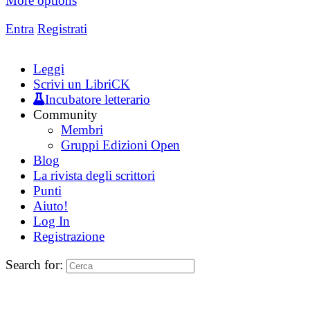
More options
Entra
Registrati
Leggi
Scrivi un LibriCK
Incubatore letterario
Community
Membri
Gruppi Edizioni Open
Blog
La rivista degli scrittori
Punti
Aiuto!
Log In
Registrazione
Search for: