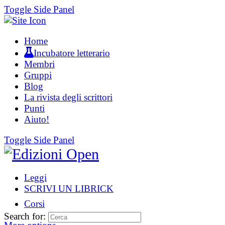
Toggle Side Panel
Home
Incubatore letterario
Membri
Gruppi
Blog
La rivista degli scrittori
Punti
Aiuto!
Toggle Side Panel
Leggi
SCRIVI UN LIBRICK
Corsi
Search for: