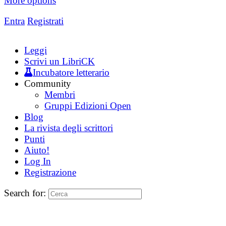
More options
Entra
Registrati
Leggi
Scrivi un LibriCK
Incubatore letterario
Community
Membri
Gruppi Edizioni Open
Blog
La rivista degli scrittori
Punti
Aiuto!
Log In
Registrazione
Search for: