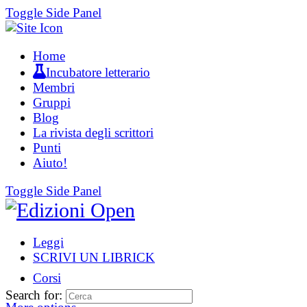
Toggle Side Panel
Home
Incubatore letterario
Membri
Gruppi
Blog
La rivista degli scrittori
Punti
Aiuto!
Toggle Side Panel
Leggi
SCRIVI UN LIBRICK
Corsi
Search for: