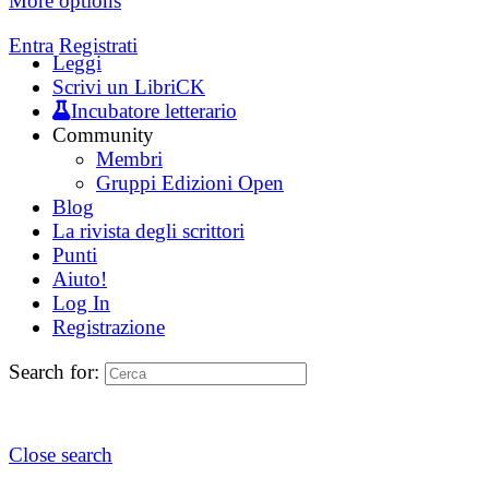
More options
Entra
Registrati
Leggi
Scrivi un LibriCK
Incubatore letterario
Community
Membri
Gruppi Edizioni Open
Blog
La rivista degli scrittori
Punti
Aiuto!
Log In
Registrazione
Search for:
Close search