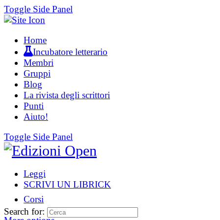
Toggle Side Panel
Home
Incubatore letterario
Membri
Gruppi
Blog
La rivista degli scrittori
Punti
Aiuto!
Toggle Side Panel
Leggi
SCRIVI UN LIBRICK
Corsi
Search for: