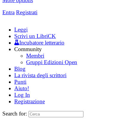
More options
Entra
Registrati
Leggi
Scrivi un LibriCK
Incubatore letterario
Community
Membri
Gruppi Edizioni Open
Blog
La rivista degli scrittori
Punti
Aiuto!
Log In
Registrazione
Search for: