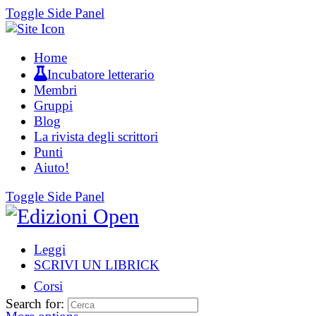
Toggle Side Panel
Home
Incubatore letterario
Membri
Gruppi
Blog
La rivista degli scrittori
Punti
Aiuto!
Toggle Side Panel
Leggi
SCRIVI UN LIBRICK
Corsi
Search for: