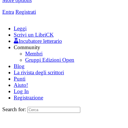
More options
Entra
Registrati
Leggi
Scrivi un LibriCK
Incubatore letterario
Community
Membri
Gruppi Edizioni Open
Blog
La rivista degli scrittori
Punti
Aiuto!
Log In
Registrazione
Search for: